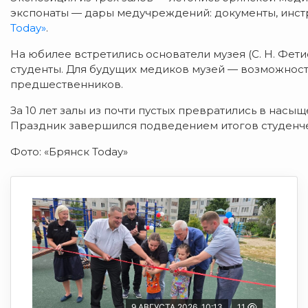
экспонаты
— дары
медучреждений:
документы,
инст
Today»
.
На
юбилее
встретились
основатели
музея
(С.
Н.
Фети
студенты.
Для
будущих
медиков
музей
— возможност
предшественников.
За
10
лет
залы
из
почти
пустых
превратились
в
насыщ
Праздник
завершился
подведением
итогов
студенч
Фото: «Брянск Today»
9 АВГУСТА 2026, 10:13
11