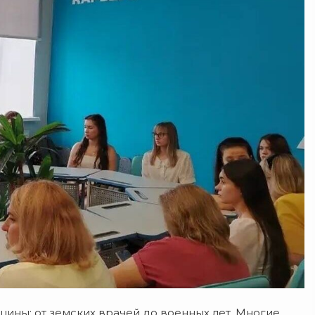
цины:
от
земских
врачей
до
военных
лет.
Многие