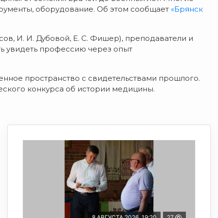
рументы,
оборудование. Об этом сообщает
«Брянск
сов,
И.
И.
Дубовой,
Е.
С.
Фишер),
преподаватели
и
ь
увидеть
профессию
через
опыт
енное
пространство
с
свидетельствами
прошлого.
еского
конкурса
об
истории
медицины.
8 АВГУСТА 2026, 19:20
27