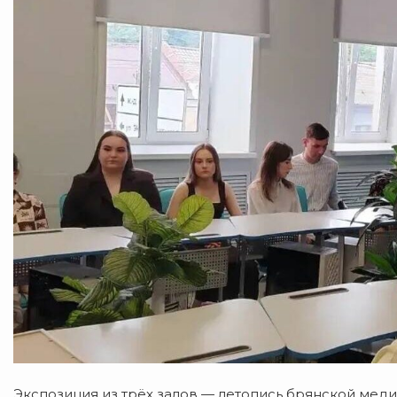
Экспозиция
из
трёх
залов
— летопись
брянской
меди