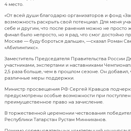
4 место.
«От всей души благодарю организаторов и фонд «Защ
возможность раскрыть свой потенциал. Для меня уча
себе и другим, что после ранения можно не просто жи
финал было непросто, но я рад, что смог достойно п
Москве — буду бороться дальше», —сказал Роман Св
«Абилимпикс».
Заместитель Председателя Правительства России Дм
участниками, экспертами и наставниками Чемпионата 
2,5 раза больше, чем в прошлом сезоне. Он добавил, 
различные меры поддержки.
Министр просвещения РФ Сергей Кравцов подчеркнул
предусмотрены особые возможности при поступлени
преимущественное право на зачисление.
В торжественной церемонии чествования победител
Республики Татарстан Рустам Минниханов.
Помимо соревновательных компетенций конкурсант