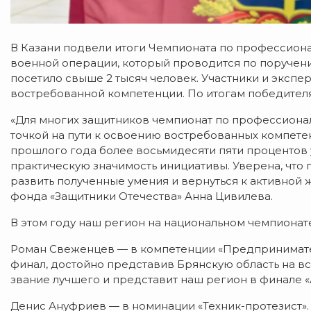
В Казани подвели итоги Чемпионата по профессион
военной операции, который проводится по поручен
посетило свыше 2 тысяч человек. Участники и экспе
востребованной компетенции. По итогам победителя
«Для многих защитников чемпионат по профессиона
точкой на пути к освоению востребованных компете
прошлого года более восьмидесяти пяти процентов 
практическую значимость инициативы. Уверена, что г
развить полученные умения и вернуться к активной 
фонда «Защитники Отечества» Анна Цивилева.
В этом году наш регион на национальном чемпионат
Роман Свеженцев — в компетенции «Предпринимате
финал, достойно представив Брянскую область на в
звание лучшего и представит наш регион в финале 
Денис Ануфриев — в номинации «Техник-протезист».