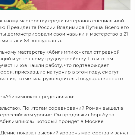
альному мастерству среди ветеранов специальной
ию Президента России Владимира Путина. Всего его
рты демонстрировали свои навыки и мастерство в 21
ми стали 63 конкурсанта.
льному мастерству «Абилимпикс» стал отправной
нций и успешному трудоустройству. По итогам
участников нашли работу, что подтверждает
ерои, приехавшие на турнир в этом году, смогут
жизни»,– отметила руководитель Государственного
е «Абилимпикс» представляли:
льство». По итогам соревнований Роман вышел в
сероссийском уровне. Он продолжит борьбу за
«Абилимпикса», который пройдет в Москве.
 Денис показал высокий уровень мастерства и занял