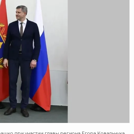
ашко
при
участии
главы
региона
Егора
Ковальчука.