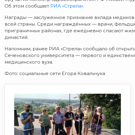
Об этом сообщает
РИА «Стрела».
Награды
— заслуженное
признание
вклада
медиков
всей
страны.
Среди
награждённых
— врачи,
фельдш
приграничных
районах,
где
ежедневно
спасают
жиз
династий.
Напомним,
ранее
РИА
«Стрела»
сообщало
об
открыт
Сеченовского
университета
— первого
и
единствен
медицинского
вуза.
Фото: социальные сети Егора Ковальчука