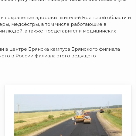
в
сохранение
здоровья
жителей
Брянской
области
и
еры,
медсёстры,
в
том
числе
работающие
в
ни
людей,
а
также
представители
медицинских
ии
в
центре
Брянска
кампуса
Брянского
филиала
ного
в
России
филиала
этого
ведущего