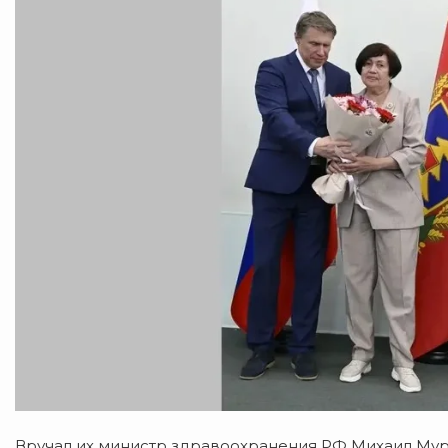
Вручал
их
министр
здравоохранения
РФ
Михаил
Мур