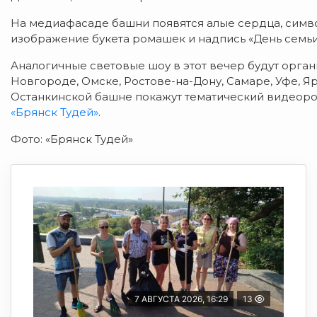
На медиафасаде башни появятся алые сердца, симв
изображение букета ромашек и надпись «День семьи,
Аналогичные световые шоу в этот вечер будут орга
Новгороде, Омске, Ростове-на-Дону, Самаре, Уфе, Я
Останкинской башне покажут тематический видеоро
«Брянск Тудей»
.
Фото: «Брянск Тудей»
7 АВГУСТА 2026, 16:29
13