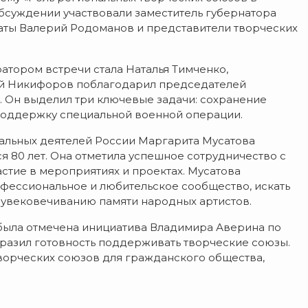
обсуждении участвовали заместитель губернатора
ты Валерий Родоманов и представители творческих
атором встречи стала Наталья Тимченко,
ий Никифоров поблагодарил председателей
. Он выделил три ключевые задачи: сохранение
 поддержку специальной военной операции.
альных деятелей России Маргарита Мусатова
ся 80 лет. Она отметила успешное сотрудничество с
астие в мероприятиях и проектах. Мусатова
фессиональное и любительское сообщество, искать
по увековечиванию памяти народных артистов.
была отмечена инициатива Владимира Аверина по
азил готовность поддерживать творческие союзы.
ворческих союзов для гражданского общества,