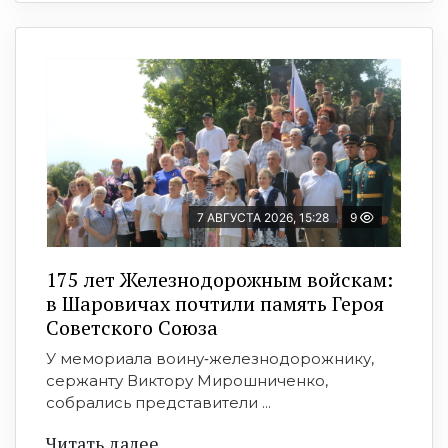
7 АВГУСТА 2026, 15:28
9
175 лет Железнодорожным войскам:
в Шаровичах почтили память Героя
Советского Союза
У мемориала воину‑железнодорожнику,
сержанту Виктору Мирошниченко,
собрались представители ...
Читать далее