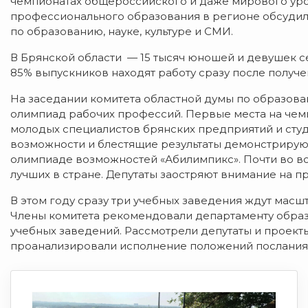
чемпионатах общероссийского и даже мирового уро
профессионального образования в регионе обсудил
по образованию, науке, культуре и СМИ.
В Брянской области — 15 тысяч юношей и девушек 
85% выпускников находят работу сразу после получ
На заседании комитета областной думы по образова
олимпиад рабочих профессий. Первые места на чем
молодых специалистов брянских предприятий и сту
возможности и блестящие результаты демонстрируют
олимпиаде возможностей «Абилимпикс». Почти во вс
лучших в стране. Депутаты заостряют внимание на п
В этом году сразу три учебных заведения ждут мас
Члены комитета рекомендовали департаменту обра
учебных заведений. Рассмотрели депутаты и проект
проанализировали исполнение положений послания