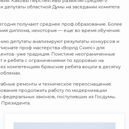
вня. Каковы перспективы развития среднего
и депутаты областной Думы на заседании комитета
сегодня получают среднее проф.образование. Более
ения диплома, некоторые — еще во время обучения.
нию депутаты анализируют результаты конкурсов и
пионате проф мастерства «Ворлд Скилс» для
дентов -уже традиция. Поистине неограниченные
 и ребята с ограничениями по здоровью на
ех компетенциях брянские ребята вошли в десятку
роблемах.
штабные ремонты и техническое переоснащение.
зования продолжить работу по модернизации
ы федеральных законов, поступивших из Госдумы,
 Президента.