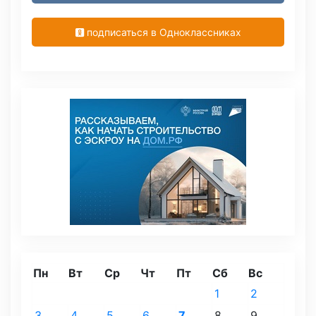
подписаться в Одноклассниках
Пн
Вт
Ср
Чт
Пт
Сб
Вс
1
2
3
4
5
6
7
8
9