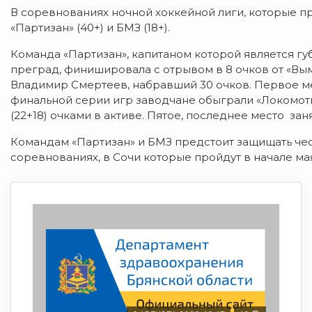
В соревнованиях ночной хоккейной лиги, которые п
«Партизан» (40+) и БМЗ (18+).
Команда «Партизан», капитаном которой является г
преград, финишировала с отрывом в 8 очков от «Вы
Владимир Смертеев, набравший 30 очков. Первое ме
финальной серии игр заводчане обыграли «Локомотив»
(22+18) очками в активе. Пятое, последнее место за
Командам «Партизан» и БМЗ предстоит защищать че
соревнованиях, в Сочи которые пройдут в начале мая