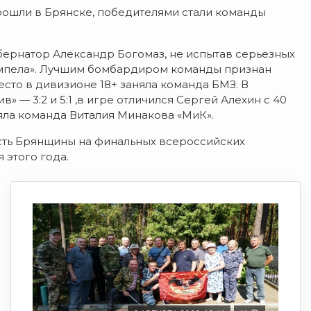
рошли в Брянске, победителями стали команды
убернатор Александр Богомаз, не испытав серьезных
мпела».
Лучшим бомбардиром команды признан
сто в дивизионе 18+ заняла команда БМЗ. В
 — 3:2 и 5:1 ,в игре отличился Сергей Алехин с 40
няла команда Виталия Минакова «МиК».
сть Брянщины на финальных всероссийских
 этого года.