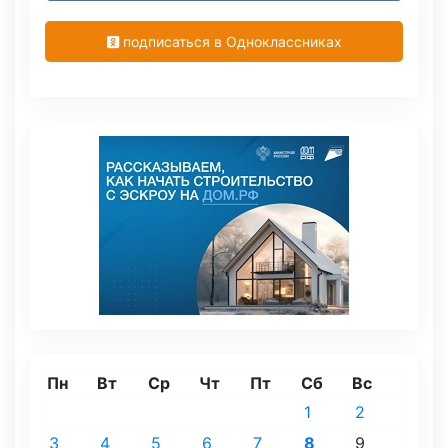
подписаться в Одноклассниках
Пн
Вт
Ср
Чт
Пт
Сб
Вс
1
2
3
4
5
6
7
8
9