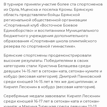
В турнире приняли участие более ста спортсменов
из Орла, Мценска и поселка Кромы. Брянскую
область представляли бойцы Брянской
региональной общественной организации
«Спортивный клуб «Восточное Боевое
Единоборство» и воспитанники Муниципального
бюджетного учреждения дополнительного
образования «Спортивная школа олимпийского
резерва по спортивной гимнастике».
Брянские спортсмены продемонстрировали
высокие результаты. Победителями в своих
категориях стали: Кристина Белашева среди
девушек 14-15 лет в сетокан-ката, сетокан-кумите и
кобудо (весовая категория); Дмитрий Панковский
среди юношей 14-15 лет в тех же дисциплинах; и
Кирилл Лесюнин в кобудо (весовая категория).
Серебряные медали завоевали: Кирилл Лесюнин
среди юношей 16-17 лет в сетокан-ката и сетокан-
кумите; и Марина Турецкая среди девушек 12-13