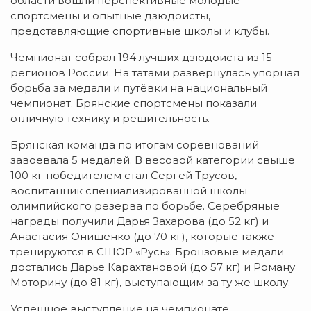
области вошли перспективные молодые
спортсмены и опытные дзюдоисты,
представляющие спортивные школы и клубы.
Чемпионат собрал 194 лучших дзюдоиста из 15
регионов России. На татами развернулась упорная
борьба за медали и путёвки на национальный
чемпионат. Брянские спортсмены показали
отличную технику и решительность.
Брянская команда по итогам соревнований
завоевала 5 медалей. В весовой категории свыше
100 кг победителем стал Сергей Трусов,
воспитанник специализированной школы
олимпийского резерва по борьбе. Серебряные
награды получили Дарья Захарова (до 52 кг) и
Анастасия Онишенко (до 70 кг), которые также
тренируются в СШОР «Русь». Бронзовые медали
достались Дарье Карахтановой (до 57 кг) и Роману
Моторину (до 81 кг), выступающим за ту же школу.
Успешное выступление на чемпионате