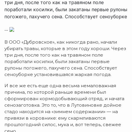
три дня, после того как на травяном поле
поработали косилки, были закатаны первые рулоны
погожего, пахучего сена. Способствует сеноуборке
...
В ООО «Дубровское», как никогда рано, начали
убирать травы, которые в этом году хороши. Через
три дня, после того как на травяном поле
поработали косилки, были закатаны первые
рулоны погожего, пахучего сена. Способствует
сеноуборке установившаяся жаркая погода.
И все же есть еще одна весьма немаловажная
причина, по которой раньше времени был
сформирован кормодобывающий отряд, и начата
сенозаготовка. Это то, что в Лутовиновке дойное
стадо находится на «зимнем содержании» — на
привязи в коровнике: ему скармливаются
прошлогодний силос, мука и, вот теперь, свежее
сено.