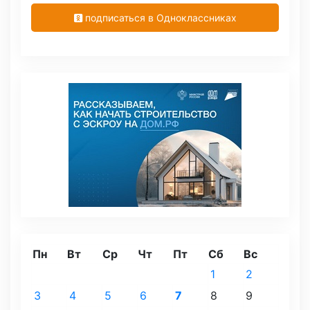
подписаться в Одноклассниках
Пн
Вт
Ср
Чт
Пт
Сб
Вс
1
2
3
4
5
6
7
8
9