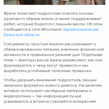
Врачи
помогают
подросткам
освоить
основы
здорового
образа
жизни,
а
также
поддерживают
ребят,
которые
борются
с
лишним
весом. Об этом
сообщается в сети ВКонтакте
Здравоохранения
Брянской области.
Специалисты
простым
языком
рассказывают
о
сбалансированном
питании,
значении
физической
активности
и
правильном
режиме
дня.
Отдельная
тема
— факторы
риска:
врачи
разъясняют,
как
они
формируются,
к
чему
могут
привести
и
как
выработать
устойчивые
полезные
привычки.
Чтобы
удержать
внимание
подростков,
лекции
заменили
форматом
живого
диалога.
На
занятиях
активно
используют
наглядные
материалы
и
видеоролики
— так
информация
лучше
усваивается,
а
встречи
становятся
интереснее.