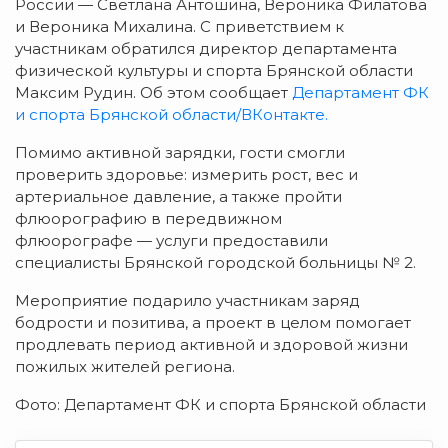
России
— Светлана
Антошина,
Вероника
Филатова
и
Вероника
Михалина.
С
приветствием
к
участникам
обратился
директор
департамента
физической
культуры
и
спорта
Брянской
области
Максим
Рудин. Об этом сообщает
Департамент ФК
и спорта Брянской области/ВКонтакте.
Помимо
активной
зарядки,
гости
смогли
проверить
здоровье:
измерить
рост,
вес
и
артериальное
давление,
а
также
пройти
флюорографию
в
передвижном
флюорографе
— услуги
предоставили
специалисты
Брянской
городской
больницы
№ 2.
Мероприятие
подарило
участникам
заряд
бодрости
и
позитива,
а
проект
в
целом
помогает
продлевать
период
активной
и
здоровой
жизни
пожилых
жителей
региона.
Фото: Департамент ФК и спорта Брянской области