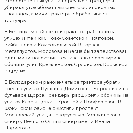
второстепенных улиц и переулков. Грейдеры
убирают утрамбованный снег с остановочных
площадок, а мини-тракторы обрабатывают
тротуары.
В Бежицком районе три трактора работали на
улицах Литейной, Ново-Советской, Почтовой,
Куйбышева и Комсомольской. В парках
Металлургов, Морозова и Весна был задействован
один мини-погрузчик. Техника также расширила
обочины улиц Кремлевской, Орловской, Кромской
и других.
В Володарском районе четыре трактора убрали
снег на улицах Пушкина, Димитрова, Королева и на
бульваре Щорса. Грейдеры расширили обочины на
улицах Клары Цеткин, Красной и Профсоюзов. В
Фокинском районе очистили проспект
Московский, улицы Белорусскую, Менжинского,
сквер у Вечного Огня и сквер имени Ивана
Паристого.