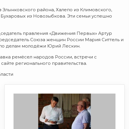
з Злынковского района, Халепо из Климовского,
и Бухаровых из Новозыбкова. Эти семьи успешно
седатель правления «Движения Первых» Артур
председатель Союза женщин России Мария Ситтель и
 по делам молодёжи Юрий Лескин.
тавка ремёсел народов России, встречи с
 сайте регионального правительства.
бласти