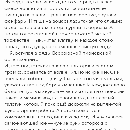
Их сердца колотились где-то у горла, в глазах —
смесь волнения и гордости, какой они ещё
никогда не знали. Прошло построение, звучали
фанфары. И тишина воцарилась такая, что слышно
было, как за окном ветер шуршит в берёзах. А
потом голос старшей пионервожатой, чёткий,
торжественный, читал клятву. И каждое слово
попадало в душу, как камешек в чистую воду:
— Я, вступая в ряды Всесоюзной пионерской
организации…
И десятки детских голосов повторяли следом —
громко, срываясь от волнения, но искренне. Они
обещали любить Родину, быть честными, смелыми,
уважать старших, беречь младших. И каждое слово
было не пустым звуком — за ним стоял и отцовский
наказ, и мамино «будь человеком», и тот самый
галстук, который пока ещё держали на вытянутой
руке старшие ребята. А потом вожатые и
комсомольцы подходили к каждому. И начиналось
самое волшебное — чужие руки осторожно
завязывали галстук. Не кое-как, а с душой, с той