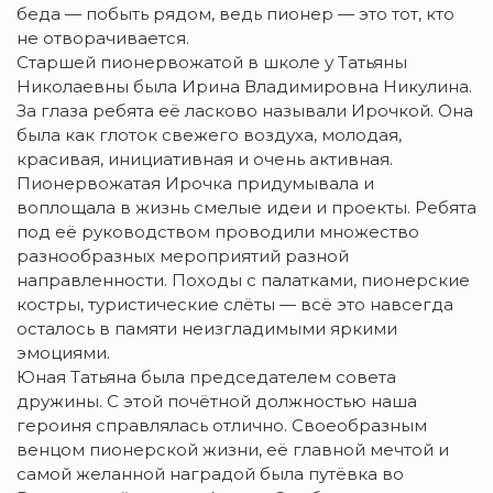
беда — побыть рядом, ведь пионер — это тот, кто
не отворачивается.
Старшей пионервожатой в школе у Татьяны
Николаевны была Ирина Владимировна Никулина.
За глаза ребята её ласково называли Ирочкой. Она
была как глоток свежего воздуха, молодая,
красивая, инициативная и очень активная.
Пионервожатая Ирочка придумывала и
воплощала в жизнь смелые идеи и проекты. Ребята
под её руководством проводили множество
разнообразных мероприятий разной
направленности. Походы с палатками, пионерские
костры, туристические слёты — всё это навсегда
осталось в памяти неизгладимыми яркими
эмоциями.
Юная Татьяна была председателем совета
дружины. С этой почётной должностью наша
героиня справлялась отлично. Своеобразным
венцом пионерской жизни, её главной мечтой и
самой желанной наградой была путёвка во