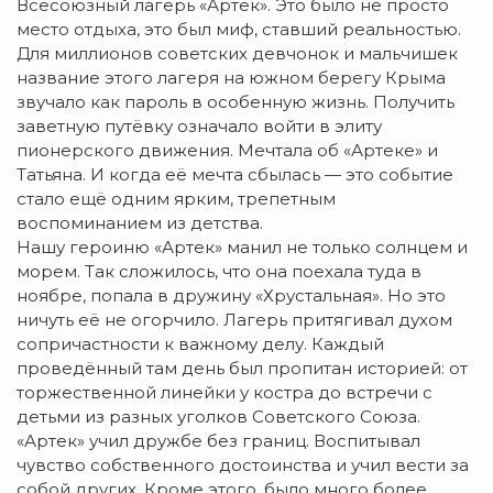
Всесоюзный лагерь «Артек». Это было не просто
место отдыха, это был миф, ставший реальностью.
Для миллионов советских девчонок и мальчишек
название этого лагеря на южном берегу Крыма
звучало как пароль в особенную жизнь. Получить
заветную путёвку означало войти в элиту
пионерского движения. Мечтала об «Артеке» и
Татьяна. И когда её мечта сбылась — это событие
стало ещё одним ярким, трепетным
воспоминанием из детства.
Нашу героиню «Артек» манил не только солнцем и
морем. Так сложилось, что она поехала туда в
ноябре, попала в дружину «Хрустальная». Но это
ничуть её не огорчило. Лагерь притягивал духом
сопричастности к важному делу. Каждый
проведённый там день был пропитан историей: от
торжественной линейки у костра до встречи с
детьми из разных уголков Советского Союза.
«Артек» учил дружбе без границ. Воспитывал
чувство собственного достоинства и учил вести за
собой других. Кроме этого, было много более