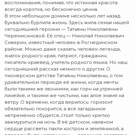
воспоминания, понимая, что истинная красота
всегда коротка, но бесконечно ценна.
В этом небольшом домике несколько лет назад
буквально бурлила жизнь. Здесь жила семья нашей
сегодняшней героини — Татьяны Николаевны
Черемисиновой. Её отец — Николай Николаевич
Сиверин, известный человек в Рогнединском
районе. Можно даже сказать, человек-легенда,
знаток родного края, патриот, гражданин,
писатель-краевед, учитель родного языка. Но наш
сегодняшний рассказ немного о другом. О
пионерском детстве Татьяны Николаевны, о том
удивительном периоде её жизни, когда мечты
были такими же звонкими, как горн на утренней
линейке, и такими же чистыми, как алое знамя на
ветру. О времени, когда верилось: горизонт
обязательно покорится, а всё загаданное
непременно сбудется, стоит только крепко
зажмуриться на ночь. В её детском, наивном
сердце рассветы пахли костром и земляникой, а