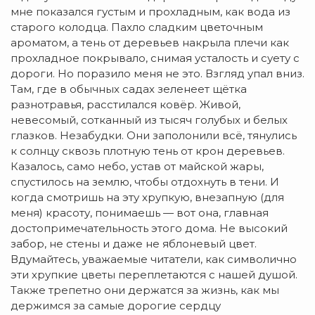
мне показался густым и прохладным, как вода из
старого колодца. Пахло сладким цветочным
ароматом, а тень от деревьев накрыла плечи как
прохладное покрывало, снимая усталость и суету с
дороги. Но поразило меня не это. Взгляд упал вниз.
Там, где в обычных садах зеленеет щётка
разнотравья, расстилался ковёр. Живой,
невесомый, сотканный из тысяч голубых и белых
глазков. Незабудки. Они заполонили всё, тянулись
к солнцу сквозь плотную тень от крон деревьев.
Казалось, само небо, устав от майской жары,
спустилось на землю, чтобы отдохнуть в тени. И
когда смотришь на эту хрупкую, внезапную (для
меня) красоту, понимаешь — вот она, главная
достопримечательность этого дома. Не высокий
забор, не стены и даже не яблоневый цвет.
Вдумайтесь, уважаемые читатели, как символично
эти хрупкие цветы переплетаются с нашей душой.
Также трепетно они держатся за жизнь, как мы
держимся за самые дорогие сердцу