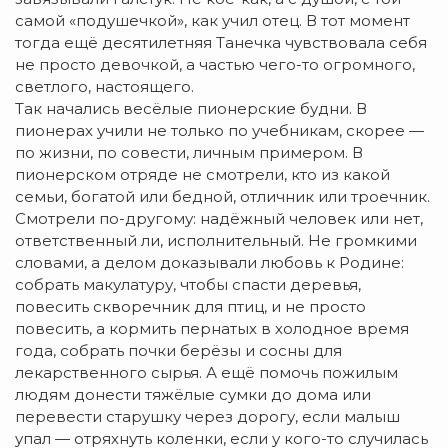
самой «подушечкой», как учил отец. В тот момент
тогда ещё десятилетняя Танечка чувствовала себя
не просто девочкой, а частью чего-то огромного,
светлого, настоящего.
Так начались весёлые пионерские будни. В
пионерах учили не только по учебникам, скорее —
по жизни, по совести, личным примером. В
пионерском отряде не смотрели, кто из какой
семьи, богатой или бедной, отличник или троечник.
Смотрели по-другому: надёжный человек или нет,
ответственный ли, исполнительный. Не громкими
словами, а делом доказывали любовь к Родине:
собрать макулатуру, чтобы спасти деревья,
повесить скворечник для птиц, и не просто
повесить, а кормить пернатых в холодное время
года, собрать почки берёзы и сосны для
лекарственного сырья. А ещё помочь пожилым
людям донести тяжёлые сумки до дома или
перевести старушку через дорогу, если малыш
упал — отряхнуть коленки, если у кого-то случилась