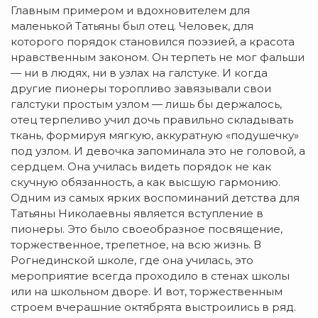
Главным примером и вдохновителем для
маленькой Татьяны был отец. Человек, для
которого порядок становился поэзией, а красота
нравственным законом. Он терпеть не мог фальши
— ни в людях, ни в узлах на галстуке. И когда
другие пионеры торопливо завязывали свои
галстуки простым узлом — лишь бы держалось,
отец терпеливо учил дочь правильно складывать
ткань, формируя мягкую, аккуратную «подушечку»
под узлом. И девочка запоминала это не головой, а
сердцем. Она училась видеть порядок не как
скучную обязанность, а как высшую гармонию.
Одним из самых ярких воспоминаний детства для
Татьяны Николаевны является вступление в
пионеры. Это было своеобразное посвящение,
торжественное, трепетное, на всю жизнь. В
Рогнединской школе, где она училась, это
мероприятие всегда проходило в стенах школы
или на школьном дворе. И вот, торжественным
строем вчерашние октябрята выстроились в ряд.