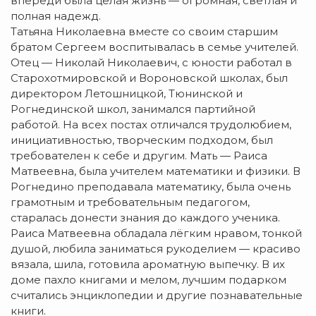
впереди была целая жизнь — огромная, светлая и
полная надежд.
Татьяна Николаевна вместе со своим старшим
братом Сергеем воспитывалась в семье учителей.
Отец — Николай Николаевич, с юности работал в
Старохотмировской и Вороновской школах, был
директором Летошницкой, Тюнинской и
Рогнединской школ, занимался партийной
работой. На всех постах отличался трудолюбием,
инициативностью, творческим подходом, был
требователен к себе и другим. Мать — Раиса
Матвеевна, была учителем математики и физики. В
Рогнедино преподавала математику, была очень
грамотным и требовательным педагогом,
старалась донести знания до каждого ученика.
Раиса Матвеевна обладала лёгким нравом, тонкой
душой, любила заниматься рукоделием — красиво
вязала, шила, готовила ароматную выпечку. В их
доме пахло книгами и мелом, лучшим подарком
считались энциклопедии и другие познавательные
книги.