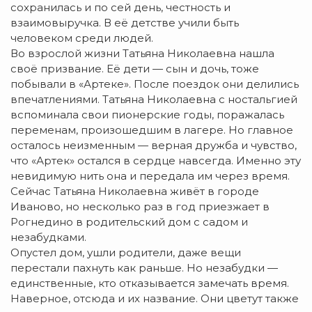
сохранилась и по сей день, честность и
взаимовыручка. В её детстве учили быть
человеком среди людей.
Во взрослой жизни Татьяна Николаевна нашла
своё призвание. Её дети — сын и дочь, тоже
побывали в «Артеке». После поездок они делились
впечатлениями. Татьяна Николаевна с ностальгией
вспоминала свои пионерские годы, поражалась
переменам, произошедшим в лагере. Но главное
осталось неизменным — верная дружба и чувство,
что «Артек» остался в сердце навсегда. Именно эту
невидимую нить она и передала им через время.
Сейчас Татьяна Николаевна живёт в городе
Иваново, но несколько раз в год приезжает в
Рогнедино в родительский дом с садом и
незабудками.
Опустел дом, ушли родители, даже вещи
перестали пахнуть как раньше. Но незабудки —
единственные, кто отказывается замечать время.
Наверное, отсюда и их название. Они цветут также