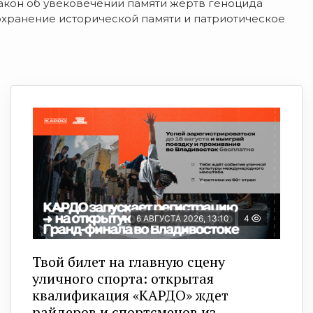
акон
об
увековечении
памяти
жертв
геноцида
хранение
исторической
памяти
и
патриотическое
6 АВГУСТА 2026, 13:10
4
Твой билет на главную сцену
уличного спорта: открытая
квалификация «КАРДО» ждет
райдеров и спортсменов из