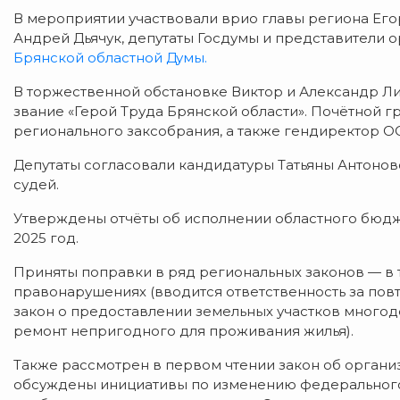
В
мероприятии
участвовали
врио
главы
региона
Его
Андрей
Дьячук,
депутаты
Госдумы
и
представители
о
Брянской областной Думы.
В
торжественной
обстановке
Виктор
и
Александр
Ли
звание
«Герой
Труда
Брянской
области».
Почётной
гр
регионального
заксобрания,
а
также
гендиректор
О
Депутаты
согласовали
кандидатуры
Татьяны
Антонов
судей.
Утверждены
отчёты
об
исполнении
областного
бюдж
2025
год.
Приняты
поправки
в
ряд
региональных
законов
— в
правонарушениях
(вводится
ответственность
за
пов
закон
о
предоставлении
земельных
участков
многод
ремонт
непригодного
для
проживания
жилья).
Также
рассмотрен
в
первом
чтении
закон
об
органи
обсуждены
инициативы
по
изменению
федеральног