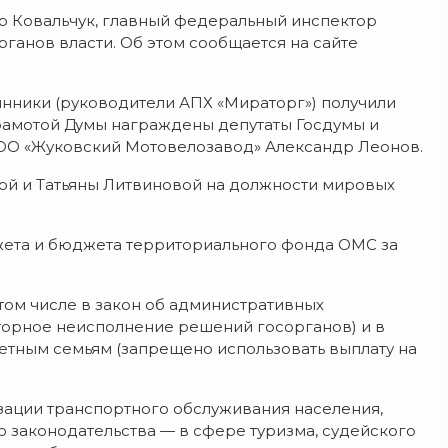
р
Ковальчук,
главный
федеральный
инспектор
рганов
власти. Об этом сообщается на сайте
нники
(руководители
АПХ
«Мираторг»)
получили
амотой
Думы
награждены
депутаты
Госдумы
и
ОО
«Жуковский
Мотовелозавод»
Александр
Леонов.
ой
и
Татьяны
Литвиновой
на
должности
мировых
ета
и
бюджета
территориального
фонда
ОМС
за
том
числе
в
закон
об
административных
торное
неисполнение
решений
госорганов)
и
в
етным
семьям
(запрещено
использовать
выплату
на
зации
транспортного
обслуживания
населения,
о
законодательства
— в
сфере
туризма,
судейского