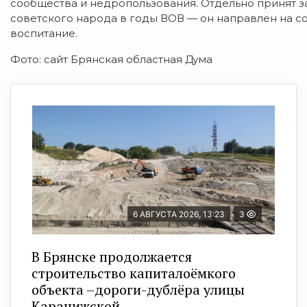
сообщества
и
недропользования.
Отдельно
принят
з
советского
народа
в
годы
ВОВ
— он
направлен
на
со
воспитание.
Фото: сайт Брянская областная Дума
6 АВГУСТА 2026, 13:23
3
В Брянске продолжается
строительство капиталоёмкого
объекта –дороги-дублёра улицы
Карачижской