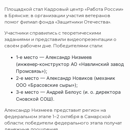
Площадкой
стал
Кадровый
центр
«Работа
России»
в
Брянске;
в
организации
участия
ветеранов
помог
филиал
фонда
«Защитники
Отечества».
Участники
справились
с
теоретическими
заданиями
и
представили
видеопрезентации
о
своём
рабочем
дне.
Победителями
стали:
1‑е
место
— Александр
Низмеев
(инженер‑конструктор
АО
«Навлинский
завод
Промсвязь»);
2‑е
место
— Александр
Новиков
(механик
ООО
«Брасовские
сыры»);
3‑е
место
— Андрей
Белоус
(и.
о.
директора
Сновской
СОШ).
Александр
Низмеев
представит
регион
на
федеральном
этапе
1–2
октября
в
Самарской
области;
победители
федерального
этапа
получат
денежные
поощрения.