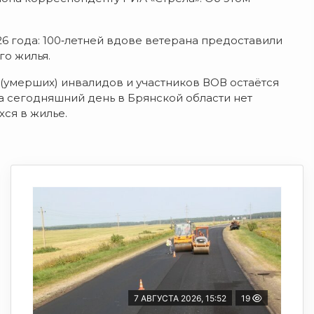
26
года:
100‑летней
вдове
ветерана
предоставили
го
жилья.
(умерших)
инвалидов
и
участников
ВОВ
остаётся
а
сегодняшний
день
в
Брянской
области
нет
хся
в
жилье.
7 АВГУСТА 2026, 15:52
19