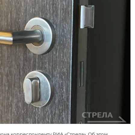
иона
корреспонденту
РИА
«Стрела». Об этом