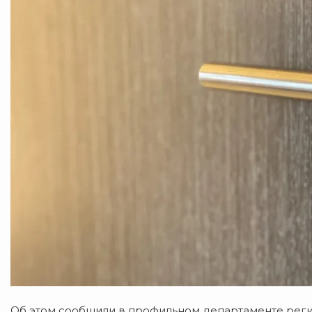
Об
этом
сообщили
в
профильном
департаменте
рег