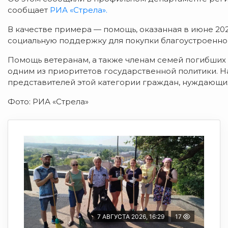
сообщает
РИА «Стрела».
В
качестве
примера
— помощь,
оказанная
в
июне
20
социальную
поддержку
для
покупки
благоустроенно
Помощь
ветеранам,
а
также
членам
семей
погибших
одним
из
приоритетов
государственной
политики.
Н
представителей
этой
категории
граждан,
нуждающи
Фото: РИА «Стрела»
7 АВГУСТА 2026, 16:29
17